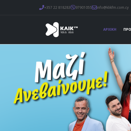
+357 22 818283
97901055
info@klikfm.com.cy
ΑΡΧΙΚΗ
ΠΡ
Home